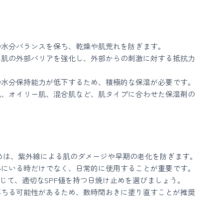
肌の水分バランスを保ち、乾燥や肌荒れを防ぎます。
剤は肌の外部バリアを強化し、外部からの刺激に対する抵抗力
肌の水分保持能力が低下するため、積極的な保湿が必要です。
燥肌、オイリー肌、混合肌など、肌タイプに合わせた保湿剤の
止めは、紫外線による肌のダメージや早期の老化を防ぎます。
屋外にいる時だけでなく、日常的に使用することが重要です。
応じて、適切なSPF値を持つ日焼け止めを選びましょう。
て落ちる可能性があるため、数時間おきに塗り直すことが推奨