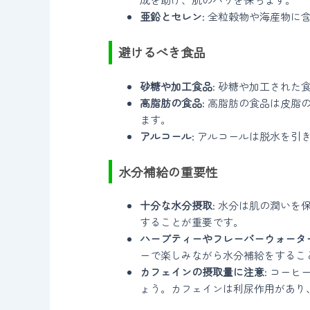
亜鉛とセレン
: 全粒穀物や海産物
避けるべき食品
砂糖や加工食品
: 砂糖や加工され
高脂肪の食品
: 高脂肪の食品は皮
ます。
アルコール
: アルコールは脱水を
水分補給の重要性
十分な水分摂取
: 水分は肌の潤い
することが重要です。
ハーブティーやフレーバーウォータ
ーで楽しみながら水分補給をするこ
カフェインの摂取量に注意
: コー
ょう。カフェインは利尿作用があり